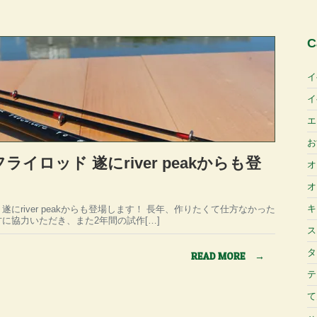
C
イ
イ
エ
お
ライロッド 遂にriver peakからも登
オ
オ
キ
遂にriver peakからも登場します！ 長年、作りたくて仕方なかった
に協力いただき、また2年間の試作[…]
ス
タ
READ MORE
→
テ
て