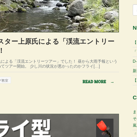
検
索
N
スター上原氏による「渓流エントリー
【
！
「
D
氏による「渓流エントリーツアー」でした！ 昼から大雨予報という
てツアー開始。 少し川の状況が悪かったのかフライ[…]
新
【
グ教室
READ MORE
→
C
ま
そ
嵐
「