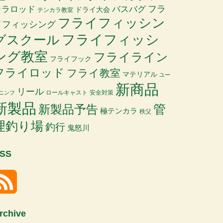
バスバグ
フラ
カラロッド
ドライ大会
テンカラ教室
フライフィッシン
イフィッシング
グスクール
フライフィッシ
ング教室
フライライン
フライフック
フライロッド
フライ教室
マテリアル
ユー
新商品
リール
ロールキャスト
安全対策
ニンフ
新製品
管
新製品予告
極テンカラ
秩父
理釣り場
釣行
鬼怒川
SS
rchive