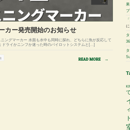
果
ブ
「
ーカー発売開始のお知らせ
タ
スニングマーカー 水面も水中も同時に探れ、どちらに魚が反応して
36
 ドライかニンフか迷った時のパイロットシステムと[…]
タ
Su
内
READ MORE
→
T
K