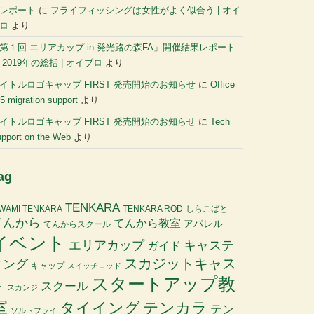
レポート
に
フライフィッシングは女性がよく似合う | オイ
ロ
より
第１回 エリアカップ in 発光路の森FA」開催結果レポート
に
2019年の総括 | オイブロ
より
イトルロゴキャップ FIRST 発売開始のお知らせ
に
Office
5 migration support
より
イトルロゴキャップ FIRST 発売開始のお知らせ
に
Tech
pport on the Web
より
ag
TENKARA
IWAMI TENKARA
TENKARA ROD
しらこばと
てんから
てんから教室
アパレル
てんからスクール
イベント
エリアカップ
キャステ
ガイド
スカジットキャス
ィング
キャップ
スイッチロッド
スタートアップ教
ト
スクール
スカンジ
室
タイイング
テンカラ
テン
ソルトフライ