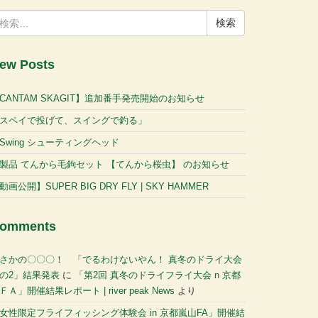
:
ew Posts
CANTAM SKAGIT】追加番手発売開始のお知らせ
スペイで投げて、スイングで釣る」
-Swing シューティングヘッド
製品 てんから毛鉤セット 【てんから桜虫】 のお知らせ
動画公開】SUPER BIG DRY FLY | SKY HAMMER
omments
さかの〇〇〇！ 「でるわけないやん！ 真冬のドライ大会
の2」結果発表
に
「第2回 真冬のドライフライ大会 n 京都
ＦＡ」開催結果レポート | river peak News
より
女性限定フライフィッシング体験会 in 京都嵐山FA」開催結