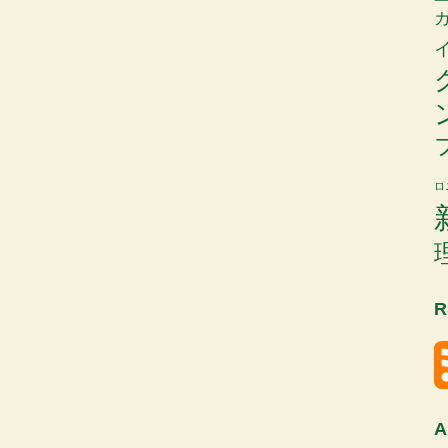
ロ
R
A