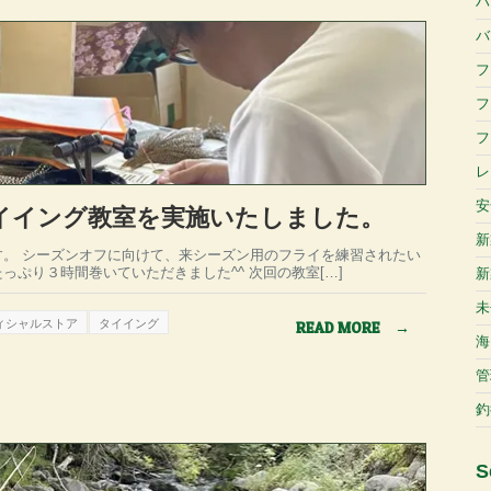
ハ
バ
フ
フ
フ
レ
安
タイイング教室を実施いたしました。
新
す。 シーズンオフに向けて、来シーズン用のフライを練習されたい
新
っぷり３時間巻いていただきました^^ 次回の教室[…]
未
ィシャルストア
タイイング
READ MORE
→
海
管
釣
S