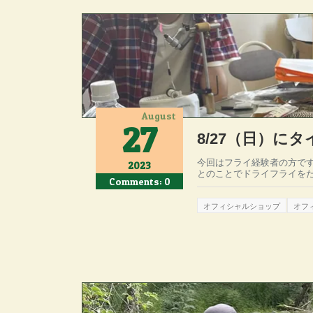
August
27
8/27（日）に
今回はフライ経験者の方で
2023
とのことでドライフライをた
Comments: 0
オフィシャルショップ
オフ