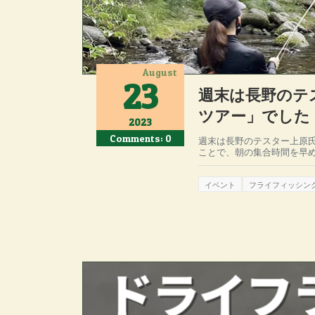
August
23
週末は長野のテ
ツアー」でした
2023
Comments: 0
週末は長野のテスター上原
ことで、朝の集合時間を早め
イベント
フライフィッシン