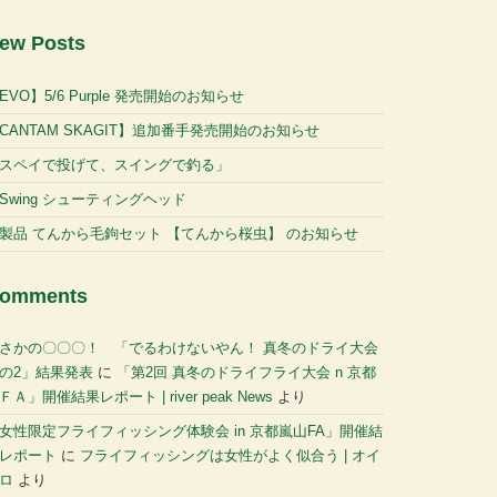
ew Posts
EVO】5/6 Purple 発売開始のお知らせ
CANTAM SKAGIT】追加番手発売開始のお知らせ
スペイで投げて、スイングで釣る」
-Swing シューティングヘッド
製品 てんから毛鉤セット 【てんから桜虫】 のお知らせ
omments
さかの〇〇〇！ 「でるわけないやん！ 真冬のドライ大会
の2」結果発表
に
「第2回 真冬のドライフライ大会 n 京都
ＦＡ」開催結果レポート | river peak News
より
女性限定フライフィッシング体験会 in 京都嵐山FA」開催結
レポート
に
フライフィッシングは女性がよく似合う | オイ
ロ
より