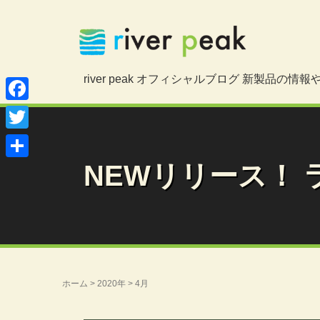
river peak オフィシャルブログ 新製品の
Facebook
Twitter
NEWリリース！ 
共
有
ホーム
>
2020年
>
4月