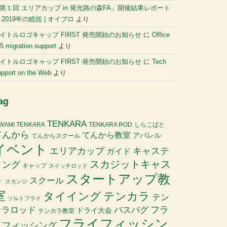
第１回 エリアカップ in 発光路の森FA」開催結果レポート
に
2019年の総括 | オイブロ
より
イトルロゴキャップ FIRST 発売開始のお知らせ
に
Office
5 migration support
より
イトルロゴキャップ FIRST 発売開始のお知らせ
に
Tech
pport on the Web
より
ag
TENKARA
IWAMI TENKARA
TENKARA ROD
しらこばと
てんから
てんから教室
アパレル
てんからスクール
イベント
エリアカップ
キャステ
ガイド
スカジットキャス
ィング
キャップ
スイッチロッド
スタートアップ教
ト
スクール
スカンジ
室
タイイング
テンカラ
テン
ソルトフライ
バスバグ
フラ
カラロッド
ドライ大会
テンカラ教室
フライフィッシン
イフィッシング