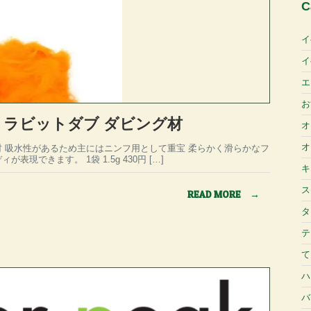
C
イ
イ
エ
お
 ラビットダブ ダビング材
オ
オ
 吸水性があるため主にはニンフ用として重宝 柔らかく滑らかなフ
現できます。 1袋 1.5g 430円 […]
キ
ス
READ MORE
→
タ
テ
て
ハ
バ