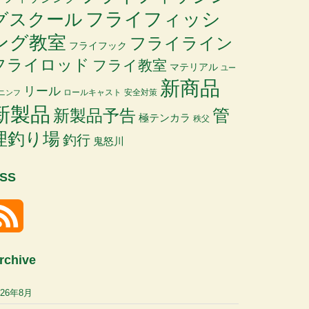
グスクール
フライフィッシ
ング教室
フライライン
フライフック
フライロッド
フライ教室
マテリアル
ユー
新商品
リール
ロールキャスト
安全対策
ニンフ
新製品
管
新製品予告
極テンカラ
秩父
理釣り場
釣行
鬼怒川
SS
rchive
026年8月