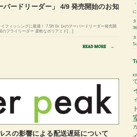
「
1x テーパードリーダー」 4/9 発売開始のお知
タ
フィッシングに最適！ 7.5ft 0x 1xのテーパードリーダー発売開
36
製のフライリーダー 柔軟なポリアミド[…]
タ
Su
READ MORE
→
T
K
ルスの影響による配送遅延について