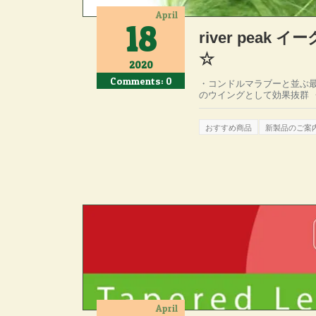
April
18
river peak
☆
2020
Comments: 0
・コンドルマラブーと並ぶ
のウイングとして効果抜群 
おすすめ商品
新製品のご案
April