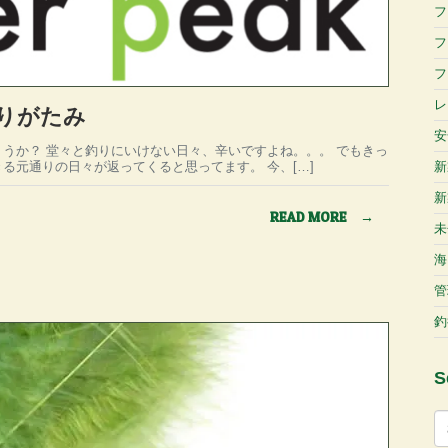
フ
フ
フ
レ
りがたみ
安
うか？ 堂々と釣りにいけない日々、辛いですよね。。。 でもきっ
新
る元通りの日々が返ってくると思ってます。 今、[…]
新
READ MORE
→
未
海
管
釣
S
検
索