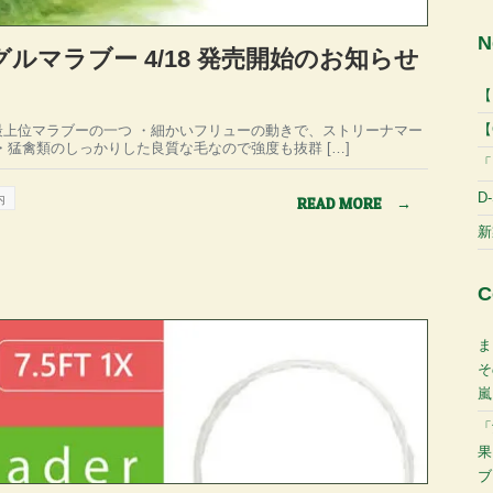
N
 イーグルマラブー 4/18 発売開始のお知らせ
【
【
最上位マラブーの一つ ・細かいフリューの動きで、ストリーナマー
・猛禽類のしっかりした良質な毛なので強度も抜群 […]
「
D
内
READ MORE
→
新
C
ま
そ
嵐
「
果
ブ