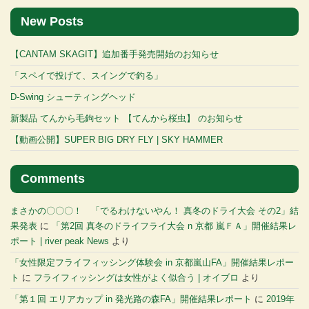
New Posts
【CANTAM SKAGIT】追加番手発売開始のお知らせ
「スペイで投げて、スイングで釣る」
D-Swing シューティングヘッド
新製品 てんから毛鉤セット 【てんから桜虫】 のお知らせ
【動画公開】SUPER BIG DRY FLY | SKY HAMMER
Comments
まさかの〇〇〇！ 「でるわけないやん！ 真冬のドライ大会 その2」結
果発表
に
「第2回 真冬のドライフライ大会 n 京都 嵐ＦＡ」開催結果レ
ポート | river peak News
より
「女性限定フライフィッシング体験会 in 京都嵐山FA」開催結果レポー
ト
に
フライフィッシングは女性がよく似合う | オイブロ
より
「第１回 エリアカップ in 発光路の森FA」開催結果レポート
に
2019年