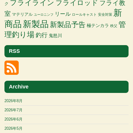
フライライン
フライロッド
フライ教
ク
新
室
リール
マテリアル
ロールキャスト
安全対策
ユーロニンフ
商品
新製品
管
新製品予告
極テンカラ
秩父
理釣り場
釣行
鬼怒川
RSS
Archive
2026年8月
2026年7月
2026年6月
2026年5月