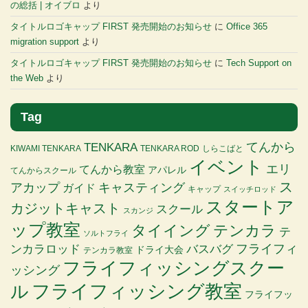
の総括 | オイブロ
より
タイトルロゴキャップ FIRST 発売開始のお知らせ
に
Office 365
migration support
より
タイトルロゴキャップ FIRST 発売開始のお知らせ
に
Tech Support on
the Web
より
Tag
TENKARA
てんから
KIWAMI TENKARA
TENKARA ROD
しらこばと
イベント
エリ
てんから教室
アパレル
てんからスクール
ス
アカップ
キャスティング
ガイド
キャップ
スイッチロッド
スタートア
カジットキャスト
スクール
スカンジ
ップ教室
タイイング
テンカラ
テ
ソルトフライ
バスバグ
フライフィ
ンカラロッド
ドライ大会
テンカラ教室
フライフィッシングスクー
ッシング
ル
フライフィッシング教室
フライフッ