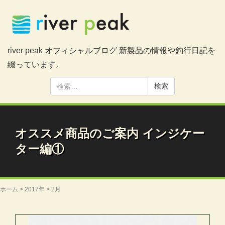
river peak オフィシャルブログ 新製品の情報や釣行日記を
綴っています。
検
索:
オススメ商品のご案内 インジケー
ター編①
ホーム
>
2017年
>
2月