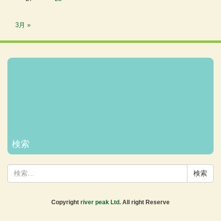
3月 »
Facebook
Twitter
Instagram
メー
ル
ホー
検索
ム
検
索:
Copyright
river peak Ltd.
All right Reserve