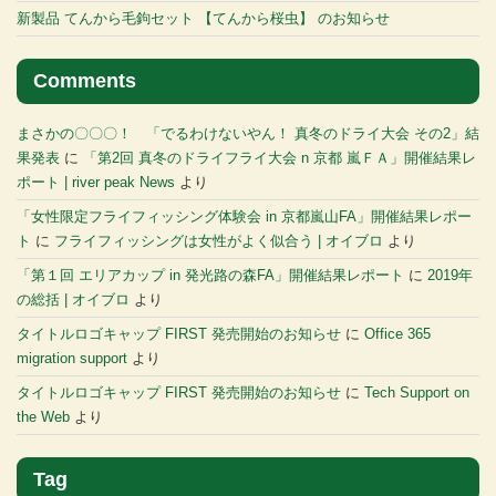
新製品 てんから毛鉤セット 【てんから桜虫】 のお知らせ
Comments
まさかの〇〇〇！ 「でるわけないやん！ 真冬のドライ大会 その2」結
果発表
に
「第2回 真冬のドライフライ大会 n 京都 嵐ＦＡ」開催結果レ
ポート | river peak News
より
「女性限定フライフィッシング体験会 in 京都嵐山FA」開催結果レポー
ト
に
フライフィッシングは女性がよく似合う | オイブロ
より
「第１回 エリアカップ in 発光路の森FA」開催結果レポート
に
2019年
の総括 | オイブロ
より
タイトルロゴキャップ FIRST 発売開始のお知らせ
に
Office 365
migration support
より
タイトルロゴキャップ FIRST 発売開始のお知らせ
に
Tech Support on
the Web
より
Tag