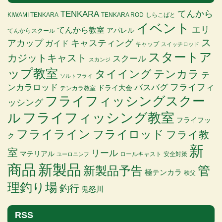
TENKARA
てんから
KIWAMI TENKARA
TENKARA ROD
しらこばと
イベント
エリ
てんから教室
アパレル
てんからスクール
ス
アカップ
キャスティング
ガイド
キャップ
スイッチロッド
スタートア
カジットキャスト
スクール
スカンジ
ップ教室
タイイング
テンカラ
テ
ソルトフライ
バスバグ
フライフィ
ンカラロッド
ドライ大会
テンカラ教室
フライフィッシングスクー
ッシング
ル
フライフィッシング教室
フライフッ
フライライン
フライロッド
フライ教
ク
新
室
リール
マテリアル
ロールキャスト
安全対策
ユーロニンフ
商品
新製品
管
新製品予告
極テンカラ
秩父
理釣り場
釣行
鬼怒川
RSS