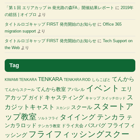
「第１回 エリアカップ in 発光路の森FA」開催結果レポート
に
2019年
の総括 | オイブロ
より
タイトルロゴキャップ FIRST 発売開始のお知らせ
に
Office 365
migration support
より
タイトルロゴキャップ FIRST 発売開始のお知らせ
に
Tech Support on
the Web
より
Tag
TENKARA
てんから
KIWAMI TENKARA
TENKARA ROD
しらこばと
イベント
エリ
てんから教室
アパレル
てんからスクール
ス
アカップ
キャスティング
ガイド
キャップ
スイッチロッド
スタートア
カジットキャスト
スクール
スカンジ
ップ教室
タイイング
テンカラ
テ
ソルトフライ
バスバグ
フライフィ
ンカラロッド
ドライ大会
テンカラ教室
フライフィッシングスクー
ッシング