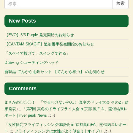
検
索:
New Posts
【EVO】5/6 Purple 発売開始のお知らせ
【CANTAM SKAGIT】追加番手発売開始のお知らせ
「スペイで投げて、スイングで釣る」
D-Swing シューティングヘッド
新製品 てんから毛鉤セット 【てんから桜虫】 のお知らせ
Comments
まさかの〇〇〇！ 「でるわけないやん！ 真冬のドライ大会 その2」結
果発表
に
「第2回 真冬のドライフライ大会 n 京都 嵐ＦＡ」開催結果レ
ポート | river peak News
より
「女性限定フライフィッシング体験会 in 京都嵐山FA」開催結果レポー
ト
に
フライフィッシングは女性がよく似合う | オイブロ
より