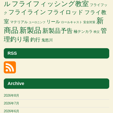
ル
フライフィッシング教室
フライフッ
フライライン
フライロッド
フライ教
ク
新
室
リール
マテリアル
ロールキャスト
安全対策
ユーロニンフ
商品
新製品
管
新製品予告
極テンカラ
秩父
理釣り場
釣行
鬼怒川
RSS
Archive
2026年8月
2026年7月
2026年6月