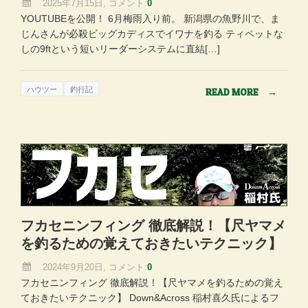
2025年7月15日, コメント:
0
YOUTUBEを公開！ 6月梅雨入り前。 新潟県の魚野川で、ま
じんさんが必殺ビッグカディスでイワナを釣る ティペットな
しの9ftという短いリーダーシステムに直結[…]
ハウツー
釣行記
READ MORE
→
フカセニンフィング 徹底解説！【尺ヤマメ
を釣るための覚えておきたいテクニック】
2024年9月20日, コメント:
0
フカセニンフィング 徹底解説！【尺ヤマメを釣るための覚え
ておきたいテクニック】 Down&Across 稲村喜久氏によるフ