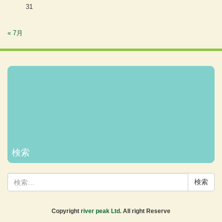
31
« 7月
Facebook
Twitter
Instagram
メー
ル
ホー
検索
ム
検
索:
Copyright
river peak Ltd.
All right Reserve