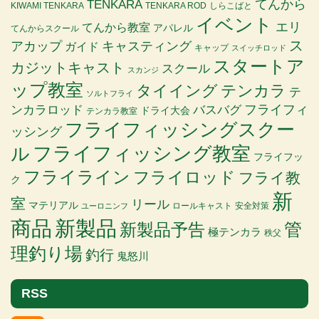
TENKARA
てんから
KIWAMI TENKARA
TENKARA ROD
しらこばと
イベント
エリ
てんから教室
アパレル
てんからスクール
ス
アカップ
キャスティング
ガイド
キャップ
スイッチロッド
スタートア
カジットキャスト
スクール
スカンジ
ップ教室
タイイング
テンカラ
テ
ソルトフライ
バスバグ
フライフィ
ンカラロッド
ドライ大会
テンカラ教室
フライフィッシングスクー
ッシング
ル
フライフィッシング教室
フライフッ
フライライン
フライロッド
フライ教
ク
新
室
リール
マテリアル
ロールキャスト
安全対策
ユーロニンフ
商品
新製品
管
新製品予告
極テンカラ
秩父
理釣り場
釣行
鬼怒川
RSS